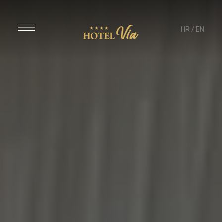
HR
/
EN