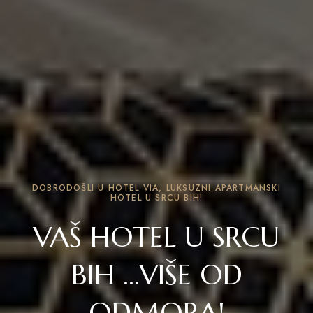
DOBRODOŠLI U HOTEL VIA, LUKSUZNI APARTMANSKI
HOTEL U SRCU BIH!
VAŠ HOTEL U SRCU
BIH ...VIŠE OD
ODMORA!