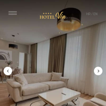
HR
/
EN