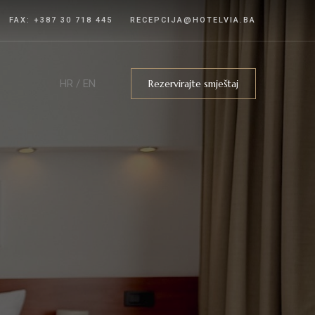
FAX: +387 30 718 445
RECEPCIJA@HOTELVIA.BA
HR
/
EN
Rezervirajte smještaj