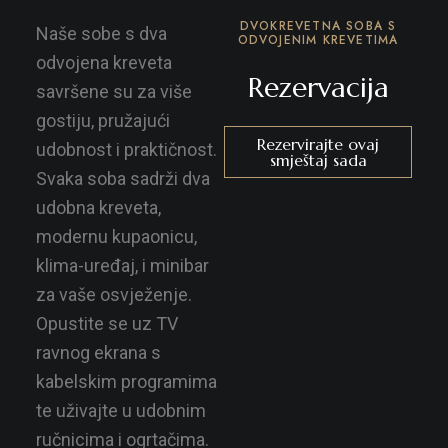
DVOKREVETNA SOBA S
Naše sobe s dva
ODVOJENIM KREVETIMA
odvojena kreveta
Rezervacija
savršene su za više
gostiju, pružajući
Rezervirajte ovaj
udobnost i praktičnost.
smještaj sada
Svaka soba sadrži dva
udobna kreveta,
modernu kupaonicu,
klima-uređaj, i minibar
za vaše osvježenje.
Opustite se uz TV
ravnog ekrana s
kabelskim programima
te uživajte u udobnim
ručnicima i ogrtačima.