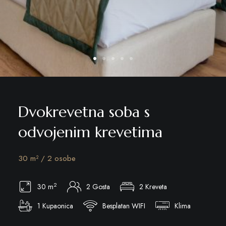
Dvokrevetna soba s
odvojenim krevetima
30 m² / 2 osobe
2
30 m
2 Gosta
2 Kreveta
1 Kupaonica
Besplatan WIFI
Klima