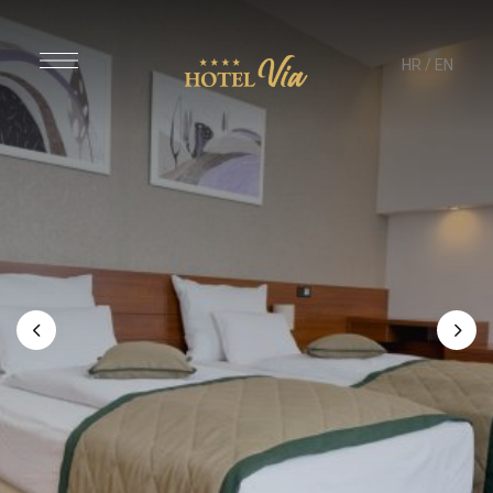
HR
/
EN